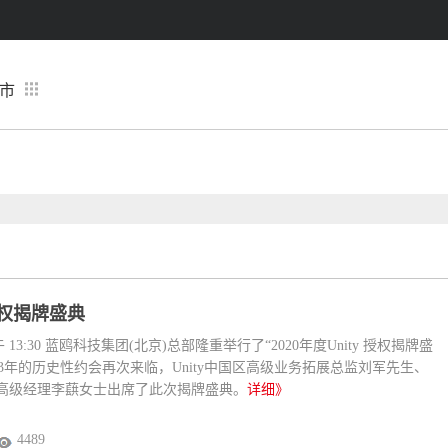
市
y授权揭牌盛典
午 13:30 蓝鸥科技集团(北京)总部隆重举行了“2020年度Unity 授权揭牌盛
3年的历史性约会再次来临，Unity中国区高级业务拓展总监刘军先生、
教育高级经理李蕻女士出席了此次揭牌盛典。
详细》
4489