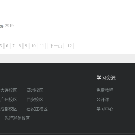
2919
5
6
7
8
9
10
11
下一页
12
学习资源
大连校区
郑州校区
免费教程
广州校区
西安校区
公开课
成都校区
石家庄校区
学习中心
先行迦美校区