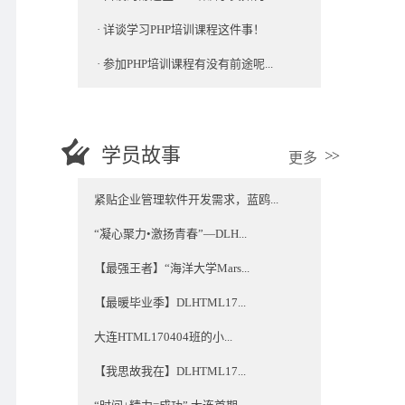
·
详谈学习PHP培训课程这件事！
·
参加PHP培训课程有没有前途呢...
学员故事
更多
紧贴企业管理软件开发需求，蓝鸥...
“凝心聚力•激扬青春”—DLH...
【最强王者】“海洋大学Mars...
【最暖毕业季】DLHTML17...
大连HTML170404班的小...
【我思故我在】DLHTML17...