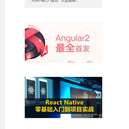
“时间+精力=成功” 大连首期...